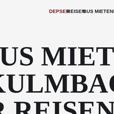
DEPSER
REISEN
BUS MIETEN
US MIE
KULMBAC
R REISE