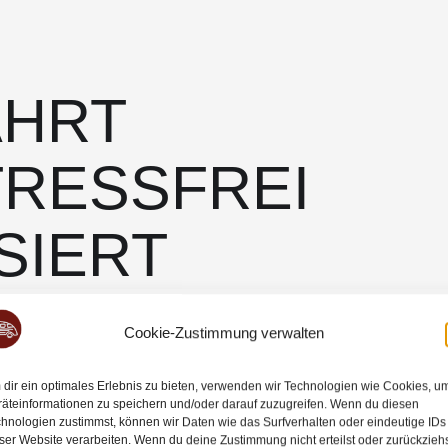
AHRT
TRESSFREI
SIERT
 um nichts kümmern müssen. Ob Kulturreise,
Cookie-Zustimmung verwalten
wir planen den Ablauf, kümmern uns um
s Erlebnis. Viele Gäste aus der Region
dir ein optimales Erlebnis zu bieten, verwenden wir Technologien wie Cookies, u
äteinformationen zu speichern und/oder darauf zuzugreifen. Wenn du diesen
eine Bustagesfahrt zu buchen, weil sie unsere
hnologien zustimmst, können wir Daten wie das Surfverhalten oder eindeutige IDs
isation schätzen.
ser Website verarbeiten. Wenn du deine Zustimmung nicht erteilst oder zurückziehs