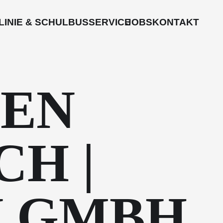
LINIE & SCHULBUS
SERVICE
JOBS
KONTAKT
TEN
H |
N GMBH