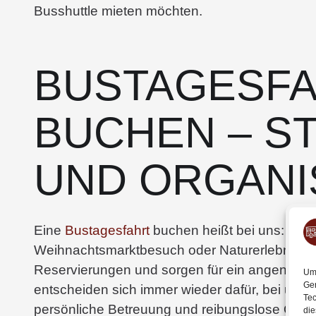
Busshuttle mieten möchten.
BUSTAGESF
BUCHEN – S
UND ORGANI
Eine
Bustagesfahrt
buchen heißt bei uns: sich
Weihnachtsmarktbesuch oder Naturerlebnis – 
Reservierungen und sorgen für ein angenehme
Um 
Ger
entscheiden sich immer wieder dafür, bei uns 
Tec
persönliche Betreuung und reibungslose Organ
die